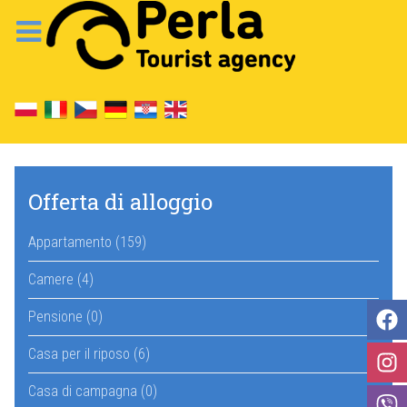
Offerta di alloggio
Appartamento (159)
Camere (4)
Pensione (0)
Casa per il riposo (6)
Casa di campagna (0)