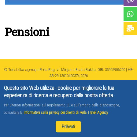
Pensioni
© Turistička agencija Perla Pag, vl. Mirijana Beata Bukša, OIB. 35925906220 | HR-
AB-23-13010400374 2026
SWIFT:RZBHHR2X-IBAN:HR8524840081101670693 2014 - 2021 | Developed by
Questo sito Web utilizza i cookie per migliorare la tua
TJstudio
esperienza di ricerca e recupero dalla nostra offerta.
Per ulteriori informazioni sul regolamento UE e sull'ambito della disposizione,
consultare la
Informativa sulla privacy dei clienti di Perla Travel Agency
Prihvati