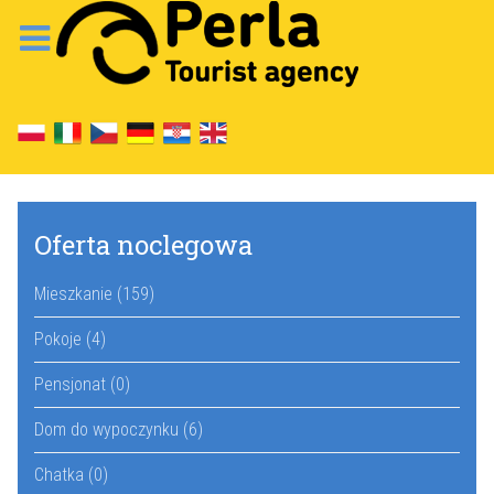
Oferta noclegowa
Mieszkanie (159)
Pokoje (4)
Pensjonat (0)
Dom do wypoczynku (6)
Chatka (0)