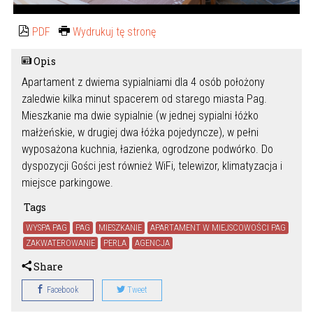
PDF
Wydrukuj tę stronę
Opis
Apartament z dwiema sypialniami dla 4 osób położony
zaledwie kilka minut spacerem od starego miasta Pag.
Mieszkanie ma dwie sypialnie (w jednej sypialni łóżko
małżeńskie, w drugiej dwa łóżka pojedyncze), w pełni
wyposażona kuchnia, łazienka, ogrodzone podwórko. Do
dyspozycji Gości jest również WiFi, telewizor, klimatyzacja i
miejsce parkingowe.
Tags
WYSPA PAG
PAG
MIESZKANIE
APARTAMENT W MIEJSCOWOŚCI PAG
ZAKWATEROWANIE
PERLA
AGENCJA
Share
Facebook
Tweet