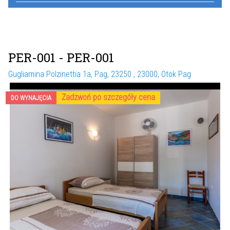
PER-001
- PER-001
Gugliamina Polzinettia 1a, Pag, 23250 , 23000, Otok Pag
Zadzwoń po szczegóły cena
DO WYNAJĘCIA