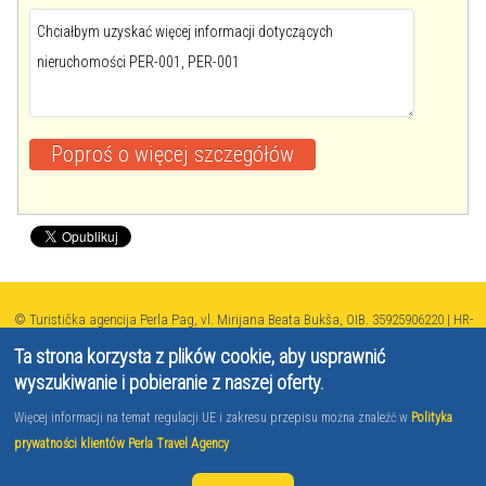
© Turistička agencija Perla Pag, vl. Mirijana Beata Bukša, OIB. 35925906220 | HR-
AB-23-13010400374 2026
Ta strona korzysta z plików cookie, aby usprawnić
SWIFT:RZBHHR2X-IBAN:HR8524840081101670693 2014 - 2021 | Developed by
wyszukiwanie i pobieranie z naszej oferty.
TJstudio
Więcej informacji na temat regulacji UE i zakresu przepisu można znaleźć w
Polityka
prywatności klientów Perla Travel Agency