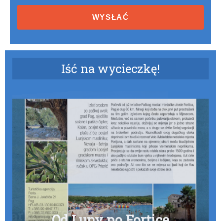
Terms
and
conditions
Iść na wycieczkę!
Parki narodowe Kornati