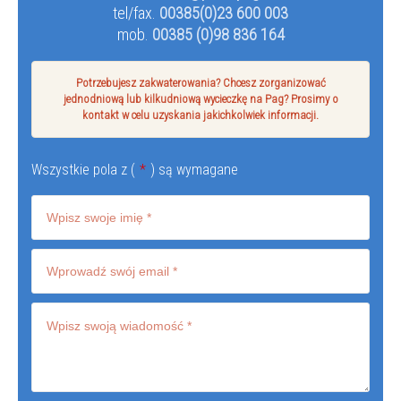
tel/fax.
00385(0)23 600 003
mob.
00385 (0)98 836 164
Potrzebujesz zakwaterowania? Chcesz zorganizować
jednodniową lub kilkudniową wycieczkę na Pag? Prosimy o
kontakt w celu uzyskania jakichkolwiek informacji.
Wszystkie pola z (
*
) są wymagane