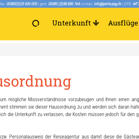
/fax.
00385(0)23 600 003
| gsm.
00385 (0)98 836 164
| e-mail.
info@perla-pag.hr
| GPS.
44°2
Unterkunft
Ausflüge
usordnung
t um mögliche Missverständnisse vorzubeugen und Ihnen einen a
ment stimmen sie dieser Hausordnung zu und werden sich daran halt
lich die Unterkunft zu verlassen, die Kosten müssen jedoch für den 
 bzw. Personalausweis der Reiseagentur aus damit diese die Gäste