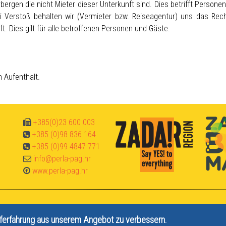
Cerovac 
Sturm i
nach Fo
entdec
Paklen
Plitv
Cany
Korna
Korna
Spit
Krk
rgen die nicht Mieter dieser Unterkunft sind. Dies betrifft Personen
ei Verstoß behalten wir (Vermieter bzw. Reiseagentur) uns das Rech
 Dies gilt für alle betroffenen Personen und Gäste.
 Aufenthalt.
+385(0)23 600 003
+385 (0)98 836 164
+385 (0)99 4847 771
info@perla-pag.hr
www.perla-pag.hr
ferfahrung aus unserem Angebot zu verbessern.
906220 | HR-AB-23-13010400374 2026