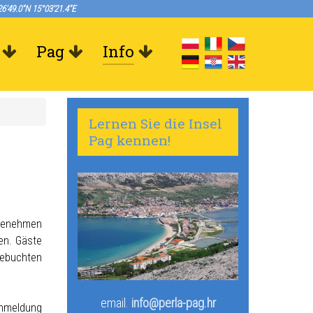
6'49.0"N 15°03'21.4"E
Pag
Info
Lernen Sie die Insel
Pag kennen!
ngenehmen
en. Gäste
gebuchten
email.
info@perla-pag.hr
anmeldung