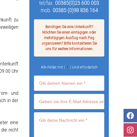
tel/fax.
00385(0)23 600 003
mob.
00385 (0)98 836 164
nkunft zu
weiligen
Benötigen Sie eine Unterkunft?
Möchten Sie einen eintägigen oder
mehrtägigen Ausflug nach Pag
organisieren? Bitte kontaktieren Sie
uns für weitere Informationen.
nterkunft
Alle Felder mit (
*
) sind erforderlich
09.00 Uhr
rom- und
ch in der
eter eine
die nicht