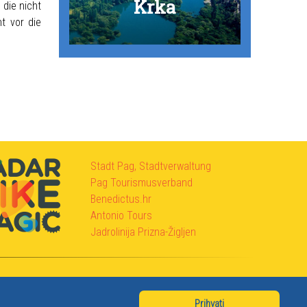
Caves
n Pag
rtica
ken
ica
ice
on
ti
ti
ze
a
Krka
 die nicht
t vor die
Stadt Pag, Stadtverwaltung
Pag Tourismusverband
Benedictus.hr
Antonio Tours
Jadrolinija Prizna-Žigljen
Prihvati