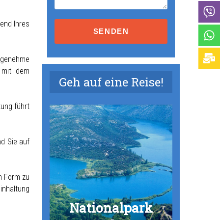
Terms
rend Ihres
and
conditions
angenehme
e mit dem
Geh auf eine Reise!
ung führt
d Sie auf
lige
n Form zu
nnen
 von
inhaltung
lpark
lpark
lpark
lpark
lpark
 Pag
den
una
ja
Nationalpark