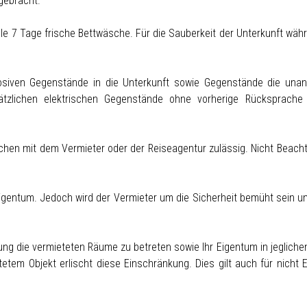
gebracht.
lle 7 Tage frische Bettwäsche. Für die Sauberkeit der Unterkunft wäh
plosiven Gegenstände in die Unterkunft sowie Gegenstände die un
sätzlichen elektrischen Gegenstände ohne vorherige Rücksprach
hen mit dem Vermieter oder der Reiseagentur zulässig. Nicht Beacht
igentum. Jedoch wird der Vermieter um die Sicherheit bemüht sein un
Das hei
ng die vermieteten Räume zu betreten sowie Ihr Eigentum in jegliche
Entspa
Dreieck
etem Objekt erlischt diese Einschränkung. Dies gilt auch für nicht E
Nationa
Nationa
Nationa
Nationa
Nationa
Sie mit
Fühle 
Von L
Zrman
Pag