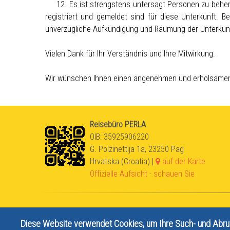
12. Es ist strengstens untersagt Personen zu beherbe
registriert und gemeldet sind für diese Unterkunft. B
unverzügliche Aufkündigung und Räumung der Unterkunft.
Vielen Dank für Ihr Verständnis und Ihre Mitwirkung.
Wir wünschen Ihnen einen angenehmen und erholsamen
Reisebüro PERLA
OIB: 35925906220
G. Polzinettija 1a, 23250 Pag
Hrvatska (Croatia) |
auf der Karte
Offizielle Aufsicht - schauen Sie
Diese Website verwendet Cookies, um Ihre Such- und Abru
© Turistička agencija Perla Pag, vl. Mirijana Beata Bukša, OIB. 35925