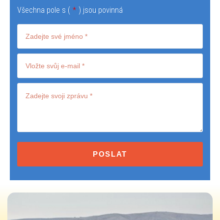
Všechna pole s (
*
) jsou povinná
Terms
and
conditions