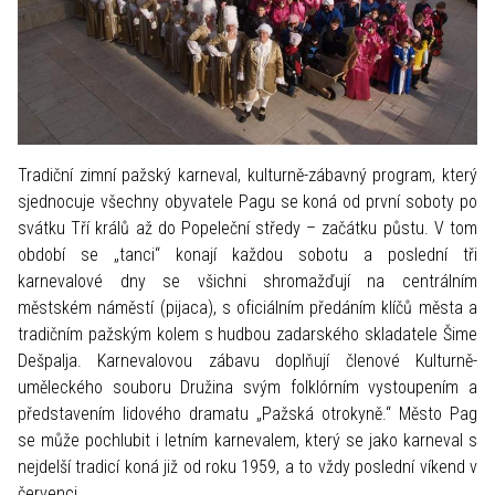
Tradiční zimní pažský karneval, kulturně-zábavný program, který
sjednocuje všechny obyvatele Pagu se koná od první soboty po
svátku Tří králů až do Popeleční středy – začátku půstu. V tom
období se „tanci“ konají každou sobotu a poslední tři
karnevalové dny se všichni shromažďují na centrálním
městském náměstí (pijaca), s oficiálním předáním klíčů města a
tradičním pažským kolem s hudbou zadarského skladatele Šime
Dešpalja. Karnevalovou zábavu doplňují členové Kulturně-
uměleckého souboru Družina svým folklórním vystoupením a
představením lidového dramatu „Pažská otrokyně.“ Město Pag
se může pochlubit i letním karnevalem, který se jako karneval s
nejdelší tradicí koná již od roku 1959, a to vždy poslední víkend v
červenci.