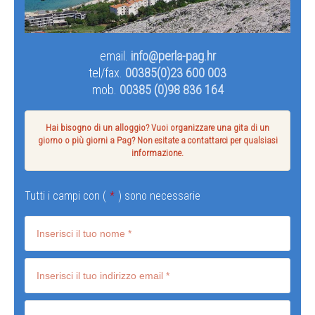
email.
info@perla-pag.hr
tel/fax.
00385(0)23 600 003
mob.
00385 (0)98 836 164
Hai bisogno di un alloggio? Vuoi organizzare una gita di un
giorno o più giorni a Pag? Non esitate a contattarci per qualsiasi
informazione.
Tutti i campi con (
*
) sono necessarie