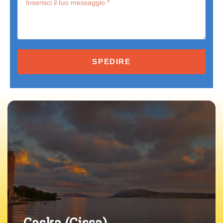
Terms
and
conditions
Baškotin – un se
custodito per sec